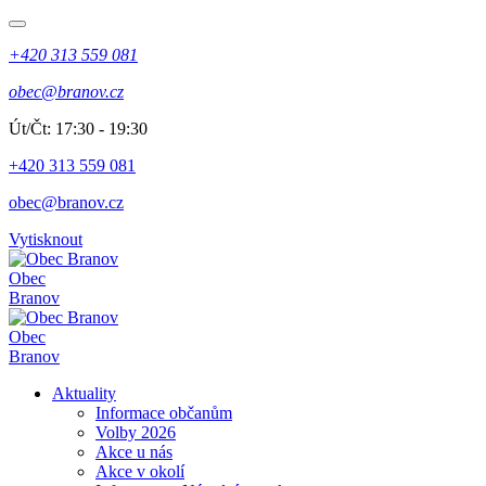
+420 313 559 081
obec@branov.cz
Út/Čt: 17:30 - 19:30
+420 313 559 081
obec@branov.cz
Vytisknout
Obec
Branov
Obec
Branov
Aktuality
Informace občanům
Volby 2026
Akce u nás
Akce v okolí