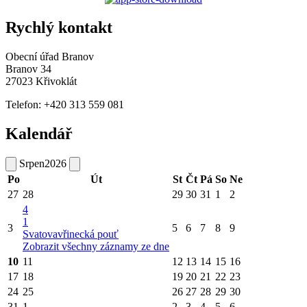
Rychlý kontakt
Obecní úřad Branov
Branov 34
27023 Křivoklát
Telefon: +420 313 559 081
Kalendář
Srpen
2026
Po
Út
St
Čt
Pá
So
Ne
27
28
29
30
31
1
2
4
1
3
5
6
7
8
9
Svatovavřinecká pouť
Zobrazit všechny záznamy ze dne
10
11
12
13
14
15
16
17
18
19
20
21
22
23
24
25
26
27
28
29
30
31
1
2
3
4
5
6