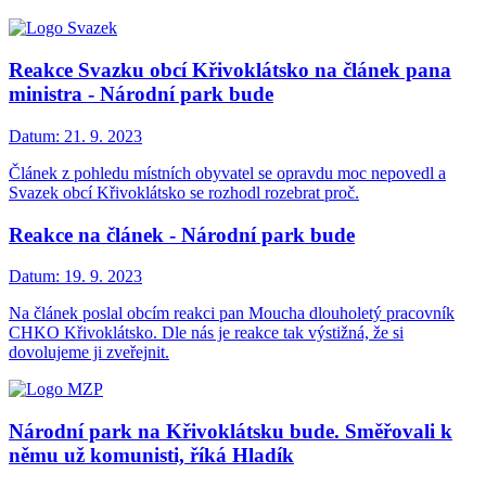
Reakce Svazku obcí Křivoklátsko na článek pana
ministra - Národní park bude
Datum:
21. 9. 2023
Článek z pohledu místních obyvatel se opravdu moc nepovedl a
Svazek obcí Křivoklátsko se rozhodl rozebrat proč.
Reakce na článek - Národní park bude
Datum:
19. 9. 2023
Na článek poslal obcím reakci pan Moucha dlouholetý pracovník
CHKO Křivoklátsko. Dle nás je reakce tak výstižná, že si
dovolujeme ji zveřejnit.
Národní park na Křivoklátsku bude. Směřovali k
němu už komunisti, říká Hladík