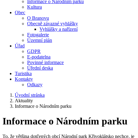
Informace o Národním parku
Kultura
Obec
O Branovu
Obecně závazné vyhlášky
Vyhlášky a nařízení
Fotogalerie
Územní plán
Úřad
GDPR
E-podatelna
Povinné informace
Úřední deska
Turistika
Kontakty
Odkazy
Úvodní stránka
Aktuality
Informace o Národním parku
Informace o Národním parku
To, že většina dotčených obcí Národní park Křivoklátsko nechce, je