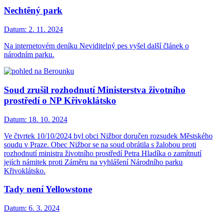
Nechtěný park
Datum:
2. 11. 2024
Na internetovém deníku Neviditelný pes vyšel další článek o
národním parku.
Soud zrušil rozhodnutí Ministerstva životního
prostředí o NP Křivoklátsko
Datum:
18. 10. 2024
Ve čtvrtek 10/10/2024 byl obci Nižbor doručen rozsudek Městského
soudu v Praze. Obec Nižbor se na soud obrátila s žalobou proti
rozhodnutí ministra životního prostředí Petra Hladíka o zamítnutí
jejích námitek proti Záměru na vyhlášení Národního parku
Křivoklátsko.
Tady není Yellowstone
Datum:
6. 3. 2024