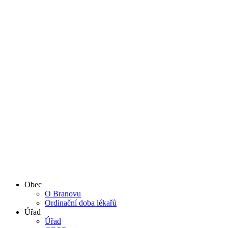
Obec
O Branovu
Ordinační doba lékařů
Úřad
Úřad