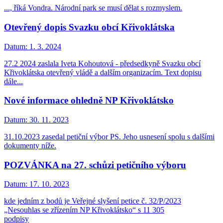
..., říká Vondra. Národní park se musí dělat s rozmyslem.
Otevřený dopis Svazku obcí Křivoklátska
Datum:
1. 3. 2024
27.2 2024 zaslala Iveta Kohoutová - předsedkyně Svazku obcí
Křivoklátska otevřený vládě a dalším organizacím. Text dopisu
dále...
Nové informace ohledně NP Křivoklátsko
Datum:
30. 11. 2023
31.10.2023 zasedal petiční výbor PS. Jeho usnesení spolu s dalšími
dokumenty níže.
POZVÁNKA na 27. schůzi petičního výboru
Datum:
17. 10. 2023
kde jedním z bodů je Veřejné slyšení petice č. 32/P/2023
„Nesouhlas se zřízením NP Křivoklátsko“ s 11 305
podpisy