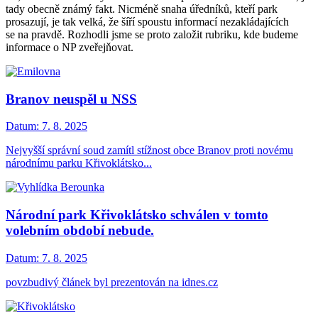
tady obecně známý fakt. Nicméně snaha úředníků, kteří park
prosazují, je tak velká, že šíří spoustu informací nezakládajících
se na pravdě. Rozhodli jsme se proto založit rubriku, kde budeme
informace o NP zveřejňovat.
Branov neuspěl u NSS
Datum:
7. 8. 2025
Nejvyšší správní soud zamítl stížnost obce Branov proti novému
národnímu parku Křivoklátsko...
Národní park Křivoklátsko schválen v tomto
volebním období nebude.
Datum:
7. 8. 2025
povzbudivý článek byl prezentován na idnes.cz