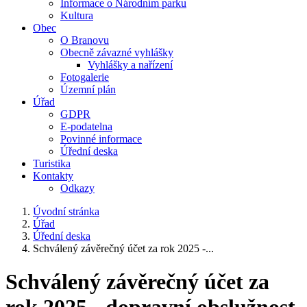
Informace o Národním parku
Kultura
Obec
O Branovu
Obecně závazné vyhlášky
Vyhlášky a nařízení
Fotogalerie
Územní plán
Úřad
GDPR
E-podatelna
Povinné informace
Úřední deska
Turistika
Kontakty
Odkazy
Úvodní stránka
Úřad
Úřední deska
Schválený závěrečný účet za rok 2025 -...
Schválený závěrečný účet za