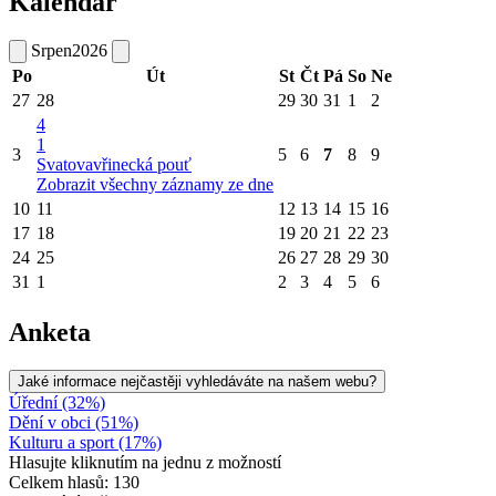
Kalendář
Srpen
2026
Po
Út
St
Čt
Pá
So
Ne
27
28
29
30
31
1
2
4
1
3
5
6
7
8
9
Svatovavřinecká pouť
Zobrazit všechny záznamy ze dne
10
11
12
13
14
15
16
17
18
19
20
21
22
23
24
25
26
27
28
29
30
31
1
2
3
4
5
6
Anketa
Jaké informace nejčastěji vyhledáváte na našem webu?
Úřední (32%)
Dění v obci (51%)
Kulturu a sport (17%)
Hlasujte kliknutím na jednu z možností
Celkem hlasů: 130