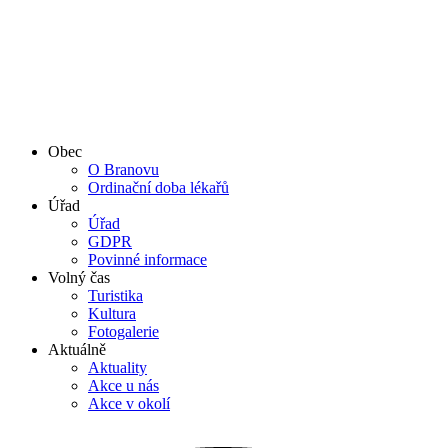
Obec
O Branovu
Ordinační doba lékařů
Úřad
Úřad
GDPR
Povinné informace
Volný čas
Turistika
Kultura
Fotogalerie
Aktuálně
Aktuality
Akce u nás
Akce v okolí