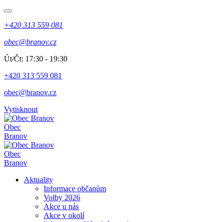
+420 313 559 081
obec@branov.cz
Út/Čt: 17:30 - 19:30
+420 313 559 081
obec@branov.cz
Vytisknout
Obec
Branov
Obec
Branov
Aktuality
Informace občanům
Volby 2026
Akce u nás
Akce v okolí