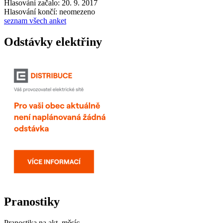
Hlasování začalo: 20. 9. 2017
Hlasování končí: neomezeno
seznam všech anket
Odstávky elektřiny
Pranostiky
Pranostika na akt. měsíc