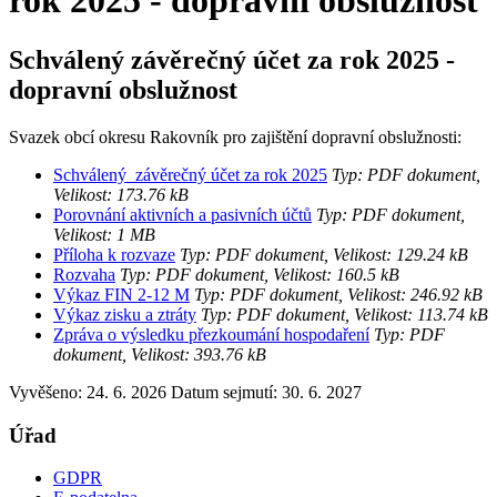
rok 2025 - dopravní obslužnost
Schválený závěrečný účet za rok 2025 -
dopravní obslužnost
Svazek obcí okresu Rakovník pro zajištění dopravní obslužnosti:
Schválený závěrečný účet za rok 2025
Typ: PDF dokument,
Velikost: 173.76 kB
Porovnání aktivních a pasivních účtů
Typ: PDF dokument,
Velikost: 1 MB
Příloha k rozvaze
Typ: PDF dokument, Velikost: 129.24 kB
Rozvaha
Typ: PDF dokument, Velikost: 160.5 kB
Výkaz FIN 2-12 M
Typ: PDF dokument, Velikost: 246.92 kB
Výkaz zisku a ztráty
Typ: PDF dokument, Velikost: 113.74 kB
Zpráva o výsledku přezkoumání hospodaření
Typ: PDF
dokument, Velikost: 393.76 kB
Vyvěšeno: 24. 6. 2026
Datum sejmutí: 30. 6. 2027
Úřad
GDPR