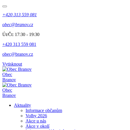
+420 313 559 081
obec@branov.cz
Út/Čt: 17:30 - 19:30
+420 313 559 081
obec@branov.cz
Vytisknout
Obec
Branov
Obec
Branov
Aktuality
Informace občanům
Volby 2026
Akce u nás
Akce v okolí