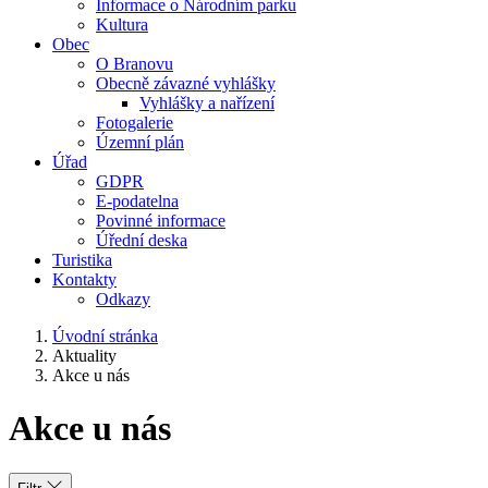
Informace o Národním parku
Kultura
Obec
O Branovu
Obecně závazné vyhlášky
Vyhlášky a nařízení
Fotogalerie
Územní plán
Úřad
GDPR
E-podatelna
Povinné informace
Úřední deska
Turistika
Kontakty
Odkazy
Úvodní stránka
Aktuality
Akce u nás
Akce u nás