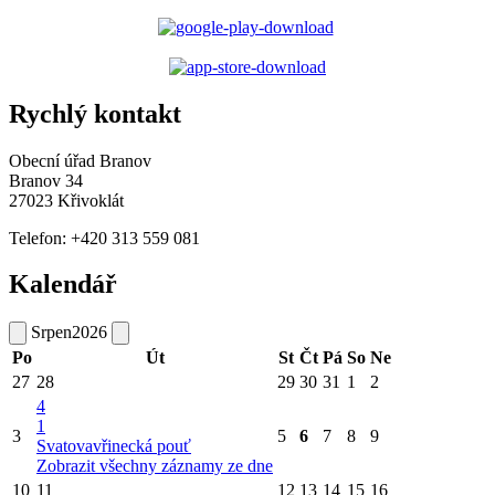
Rychlý kontakt
Obecní úřad Branov
Branov 34
27023 Křivoklát
Telefon: +420 313 559 081
Kalendář
Srpen
2026
Po
Út
St
Čt
Pá
So
Ne
27
28
29
30
31
1
2
4
1
3
5
6
7
8
9
Svatovavřinecká pouť
Zobrazit všechny záznamy ze dne
10
11
12
13
14
15
16