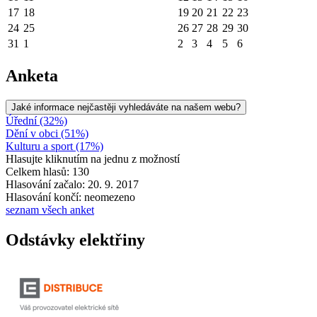
17
18
19
20
21
22
23
24
25
26
27
28
29
30
31
1
2
3
4
5
6
Anketa
Jaké informace nejčastěji vyhledáváte na našem webu?
Úřední (32%)
Dění v obci (51%)
Kulturu a sport (17%)
Hlasujte kliknutím na jednu z možností
Celkem hlasů: 130
Hlasování začalo: 20. 9. 2017
Hlasování končí: neomezeno
seznam všech anket
Odstávky elektřiny