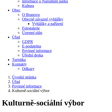
Informace o Národním parku
Kultura
Obec
O Branovu
Obecně závazné vyhlášky
Vyhlášky a nařízení
Fotogalerie
Územní plán
Úřad
GDPR
E-podatelna
Povinné informace
Úřední deska
Turistika
Kontakty
Odkazy
Úvodní stránka
Úřad
Povinné informace
Kulturně-sociální výbor
Kulturně-sociální výbor