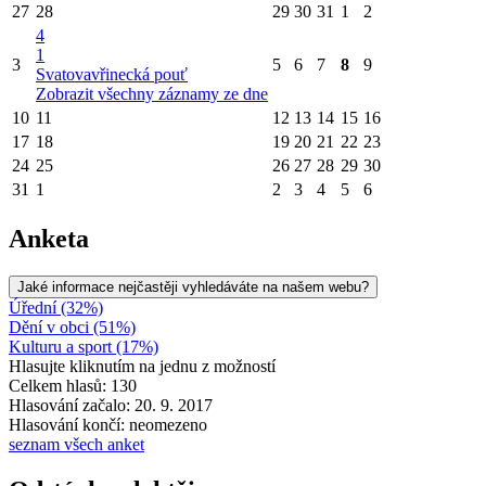
27
28
29
30
31
1
2
4
1
3
5
6
7
8
9
Svatovavřinecká pouť
Zobrazit všechny záznamy ze dne
10
11
12
13
14
15
16
17
18
19
20
21
22
23
24
25
26
27
28
29
30
31
1
2
3
4
5
6
Anketa
Jaké informace nejčastěji vyhledáváte na našem webu?
Úřední (32%)
Dění v obci (51%)
Kulturu a sport (17%)
Hlasujte kliknutím na jednu z možností
Celkem hlasů: 130
Hlasování začalo: 20. 9. 2017
Hlasování končí: neomezeno
seznam všech anket