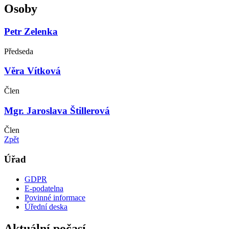
Osoby
Petr Zelenka
Předseda
Věra Vítková
Člen
Mgr. Jaroslava Štillerová
Člen
Zpět
Úřad
GDPR
E-podatelna
Povinné informace
Úřední deska
Aktuální počasí