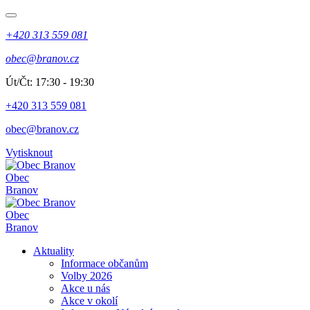
+420 313 559 081
obec@branov.cz
Út/Čt: 17:30 - 19:30
+420 313 559 081
obec@branov.cz
Vytisknout
Obec
Branov
Obec
Branov
Aktuality
Informace občanům
Volby 2026
Akce u nás
Akce v okolí