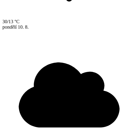
30/13 °C
pondělí
10. 8.