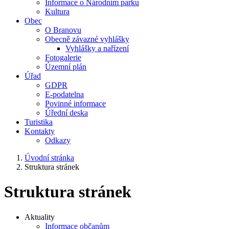
Informace o Národním parku
Kultura
Obec
O Branovu
Obecně závazné vyhlášky
Vyhlášky a nařízení
Fotogalerie
Územní plán
Úřad
GDPR
E-podatelna
Povinné informace
Úřední deska
Turistika
Kontakty
Odkazy
Úvodní stránka
Struktura stránek
Struktura stránek
Aktuality
Informace občanům