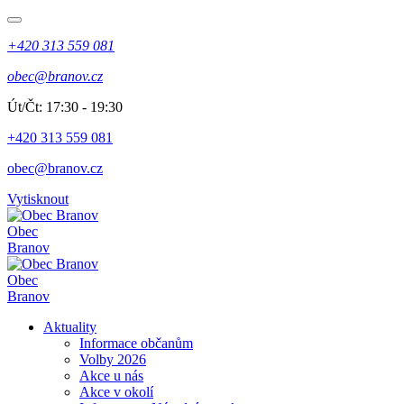
+420 313 559 081
obec@branov.cz
Út/Čt: 17:30 - 19:30
+420 313 559 081
obec@branov.cz
Vytisknout
Obec
Branov
Obec
Branov
Aktuality
Informace občanům
Volby 2026
Akce u nás
Akce v okolí