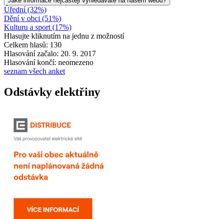
Jaké informace nejčastěji vyhledáváte na našem webu?
Úřední (32%)
Dění v obci (51%)
Kulturu a sport (17%)
Hlasujte kliknutím na jednu z možností
Celkem hlasů: 130
Hlasování začalo: 20. 9. 2017
Hlasování končí: neomezeno
seznam všech anket
Odstávky elektřiny