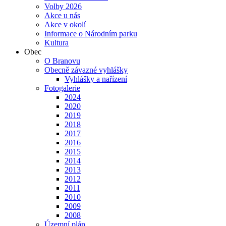
Volby 2026
Akce u nás
Akce v okolí
Informace o Národním parku
Kultura
Obec
O Branovu
Obecně závazné vyhlášky
Vyhlášky a nařízení
Fotogalerie
2024
2020
2019
2018
2017
2016
2015
2014
2013
2012
2011
2010
2009
2008
Územní plán