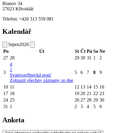
Branov 34
27023 Křivoklát
Telefon: +420 313 559 081
Kalendář
Srpen
2026
Po
Út
St
Čt
Pá
So
Ne
27
28
29
30
31
1
2
4
1
3
5
6
7
8
9
Svatovavřinecká pouť
Zobrazit všechny záznamy ze dne
10
11
12
13
14
15
16
17
18
19
20
21
22
23
24
25
26
27
28
29
30
31
1
2
3
4
5
6
Anketa