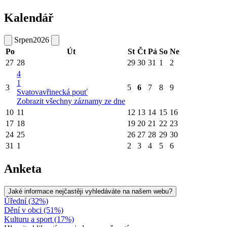
Kalendář
Srpen
2026
Po
Út
St
Čt
Pá
So
Ne
27
28
29
30
31
1
2
4
1
3
5
6
7
8
9
Svatovavřinecká pouť
Zobrazit všechny záznamy ze dne
10
11
12
13
14
15
16
17
18
19
20
21
22
23
24
25
26
27
28
29
30
31
1
2
3
4
5
6
Anketa
Jaké informace nejčastěji vyhledáváte na našem webu?
Úřední (32%)
Dění v obci (51%)
Kulturu a sport (17%)