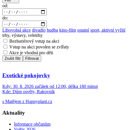
Filtr
od:
do:
Libovolná akce
divadlo
hudba
kino-film
ostatní
sport, aktivní vyžití
trhy, výstavy, veletrhy
Bezbariérový vstup na akci
Vstup na akci povolen se zvířaty
Akce je vhodná pro děti
Zrušit filtr
Filtrovat
Exotické pokojovky
Kdy:
30. 8. 2026 začátek od 12:00, délka 180 minut
Kde:
Dům osvěty, Rakovník
s Matějem z Happyplant.cz
Aktuality
Informace občanům
Volby 2026