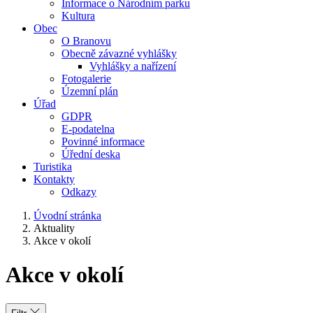
Informace o Národním parku
Kultura
Obec
O Branovu
Obecně závazné vyhlášky
Vyhlášky a nařízení
Fotogalerie
Územní plán
Úřad
GDPR
E-podatelna
Povinné informace
Úřední deska
Turistika
Kontakty
Odkazy
Úvodní stránka
Aktuality
Akce v okolí
Akce v okolí