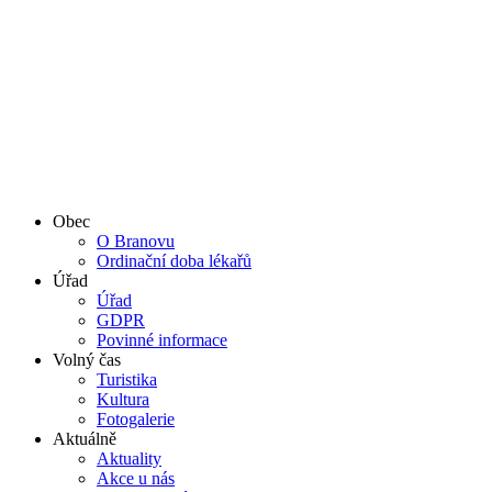
Obec
O Branovu
Ordinační doba lékařů
Úřad
Úřad
GDPR
Povinné informace
Volný čas
Turistika
Kultura
Fotogalerie
Aktuálně
Aktuality
Akce u nás