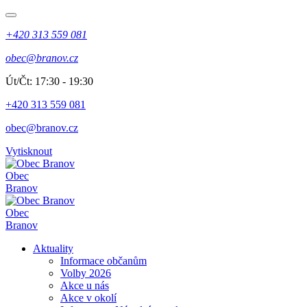
+420 313 559 081
obec@branov.cz
Út/Čt: 17:30 - 19:30
+420 313 559 081
obec@branov.cz
Vytisknout
Obec
Branov
Obec
Branov
Aktuality
Informace občanům
Volby 2026
Akce u nás
Akce v okolí